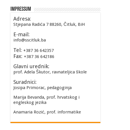
Impressum
Adresa:
Stjepana Radića 7 88260, Čitluk, BiH
E-mail:
info@sscitluk.ba
Tel:
+387 36 642357
Fax:
+387 36 642186
Glavni urednik:
prof. Adela Škutor, ravnateljica škole
Suradnici:
Josipa Primorac, pedagoginja
Marija Bevanda, prof. hrvatskog i
engleskog jezika
Anamaria Rozić, prof. informatike