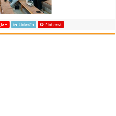
le +
LinkedIn
Pinterest