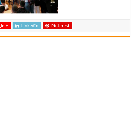
le +
LinkedIn
Pinterest