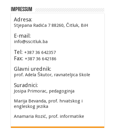
Impressum
Adresa:
Stjepana Radića 7 88260, Čitluk, BiH
E-mail:
info@sscitluk.ba
Tel:
+387 36 642357
Fax:
+387 36 642186
Glavni urednik:
prof. Adela Škutor, ravnateljica škole
Suradnici:
Josipa Primorac, pedagoginja
Marija Bevanda, prof. hrvatskog i
engleskog jezika
Anamaria Rozić, prof. informatike