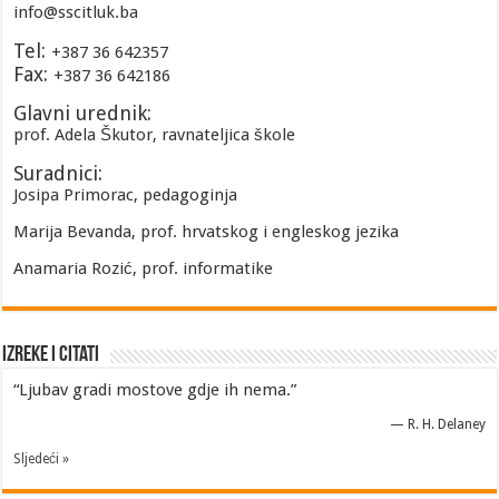
info@sscitluk.ba
Tel:
+387 36 642357
Fax:
+387 36 642186
Glavni urednik:
prof. Adela Škutor, ravnateljica škole
Suradnici:
Josipa Primorac, pedagoginja
Marija Bevanda, prof. hrvatskog i engleskog jezika
Anamaria Rozić, prof. informatike
Izreke i Citati
“Ljubav gradi mostove gdje ih nema.”
—
R. H. Delaney
Sljedeći »