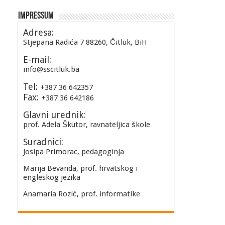
Impressum
Adresa:
Stjepana Radića 7 88260, Čitluk, BiH
E-mail:
info@sscitluk.ba
Tel:
+387 36 642357
Fax:
+387 36 642186
Glavni urednik:
prof. Adela Škutor, ravnateljica škole
Suradnici:
Josipa Primorac, pedagoginja
Marija Bevanda, prof. hrvatskog i
engleskog jezika
Anamaria Rozić, prof. informatike