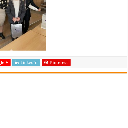
le +
LinkedIn
Pinterest