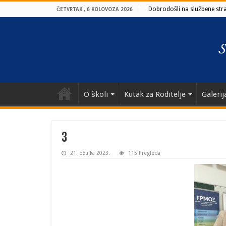
Dobrodošli na službene stran
ČETVRTAK , 6 KOLOVOZA 2026
O školi
Kutak za Roditelje
Galerij
3
21. ožujka 2023.
115 Pregleda