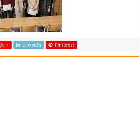
le +
LinkedIn
Pinterest