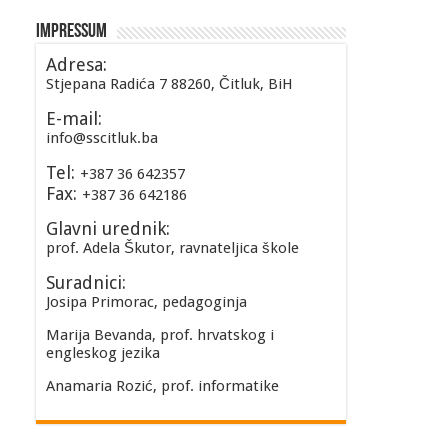
Impressum
Adresa:
Stjepana Radića 7 88260, Čitluk, BiH
E-mail:
info@sscitluk.ba
Tel:
+387 36 642357
Fax:
+387 36 642186
Glavni urednik:
prof. Adela Škutor, ravnateljica škole
Suradnici:
Josipa Primorac, pedagoginja
Marija Bevanda, prof. hrvatskog i
engleskog jezika
Anamaria Rozić, prof. informatike