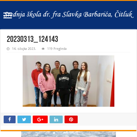
20230313_124143
14. ožujka 2023.
119 Pregleda