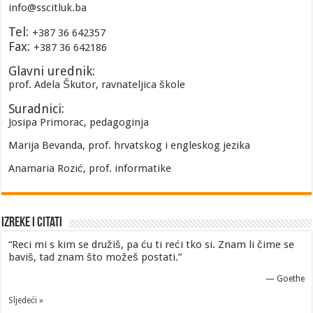
info@sscitluk.ba
Tel:
+387 36 642357
Fax:
+387 36 642186
Glavni urednik:
prof. Adela Škutor, ravnateljica škole
Suradnici:
Josipa Primorac, pedagoginja
Marija Bevanda, prof. hrvatskog i engleskog jezika
Anamaria Rozić, prof. informatike
Izreke i Citati
“Reci mi s kim se družiš, pa ću ti reći tko si. Znam li čime se
baviš, tad znam što možeš postati.”
—
Goethe
Sljedeći »