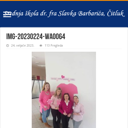
IMG-20230224-WA0064
24. veljače 2023.
113 Pregleda