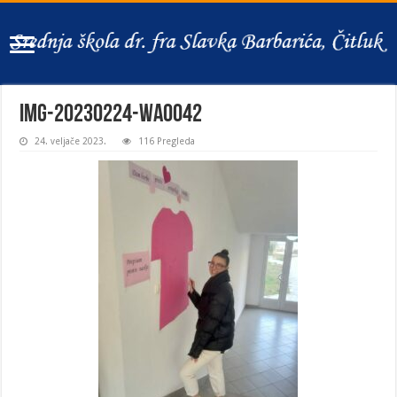
IMG-20230224-WA0042
24. veljače 2023.
116 Pregleda