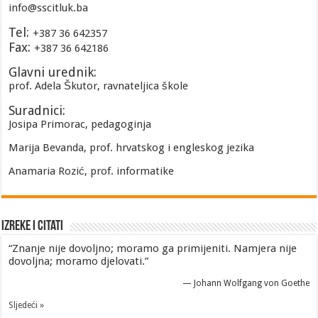
info@sscitluk.ba
Tel:
+387 36 642357
Fax:
+387 36 642186
Glavni urednik:
prof. Adela Škutor, ravnateljica škole
Suradnici:
Josipa Primorac, pedagoginja
Marija Bevanda, prof. hrvatskog i engleskog jezika
Anamaria Rozić, prof. informatike
Izreke i Citati
“Znanje nije dovoljno; moramo ga primijeniti. Namjera nije
dovoljna; moramo djelovati.”
—
Johann Wolfgang von Goethe
Sljedeći »