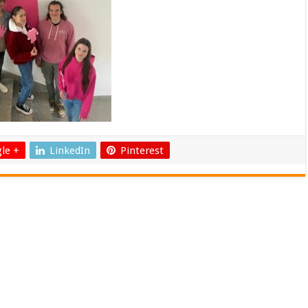
le +
LinkedIn
Pinterest