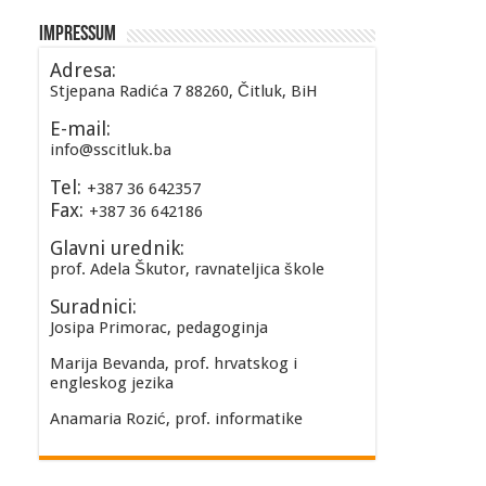
Impressum
Adresa:
Stjepana Radića 7 88260, Čitluk, BiH
E-mail:
info@sscitluk.ba
Tel:
+387 36 642357
Fax:
+387 36 642186
Glavni urednik:
prof. Adela Škutor, ravnateljica škole
Suradnici:
Josipa Primorac, pedagoginja
Marija Bevanda, prof. hrvatskog i
engleskog jezika
Anamaria Rozić, prof. informatike