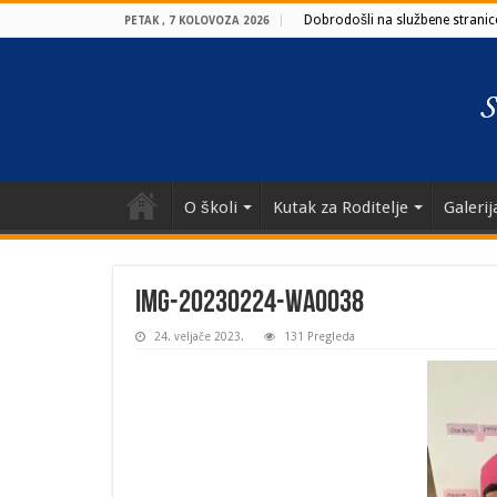
Dobrodošli na službene stranice
PETAK , 7 KOLOVOZA 2026
O školi
Kutak za Roditelje
Galerij
IMG-20230224-WA0038
24. veljače 2023.
131 Pregleda