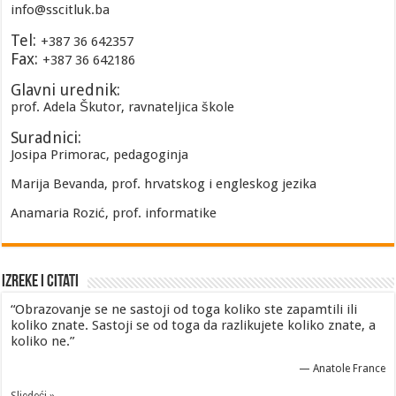
info@sscitluk.ba
Tel:
+387 36 642357
Fax:
+387 36 642186
Glavni urednik:
prof. Adela Škutor, ravnateljica škole
Suradnici:
Josipa Primorac, pedagoginja
Marija Bevanda, prof. hrvatskog i engleskog jezika
Anamaria Rozić, prof. informatike
Izreke i Citati
“Obrazovanje se ne sastoji od toga koliko ste zapamtili ili
koliko znate. Sastoji se od toga da razlikujete koliko znate, a
koliko ne.”
—
Anatole France