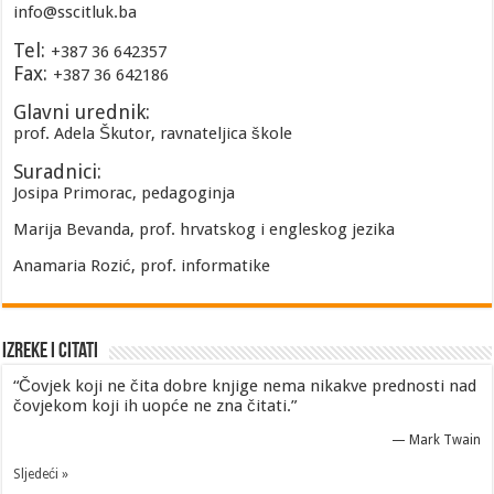
info@sscitluk.ba
Tel:
+387 36 642357
Fax:
+387 36 642186
Glavni urednik:
prof. Adela Škutor, ravnateljica škole
Suradnici:
Josipa Primorac, pedagoginja
Marija Bevanda, prof. hrvatskog i engleskog jezika
Anamaria Rozić, prof. informatike
Izreke i Citati
“Čovjek koji ne čita dobre knjige nema nikakve prednosti nad
čovjekom koji ih uopće ne zna čitati.”
—
Mark Twain
Sljedeći »