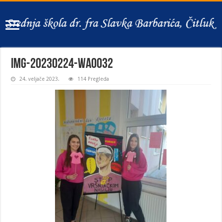
IMG-20230224-WA0032
24. veljače 2023.
114 Pregleda