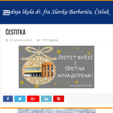
čestitka
23. prosinca 2022.
119 Pregleda