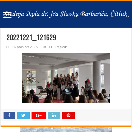
20221221_121629
21. prosinca 2022.
111 Pregleda