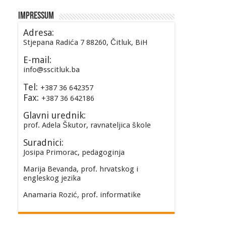
Impressum
Adresa:
Stjepana Radića 7 88260, Čitluk, BiH
E-mail:
info@sscitluk.ba
Tel:
+387 36 642357
Fax:
+387 36 642186
Glavni urednik:
prof. Adela Škutor, ravnateljica škole
Suradnici:
Josipa Primorac, pedagoginja
Marija Bevanda, prof. hrvatskog i
engleskog jezika
Anamaria Rozić, prof. informatike