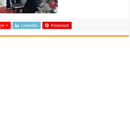
le +
LinkedIn
Pinterest