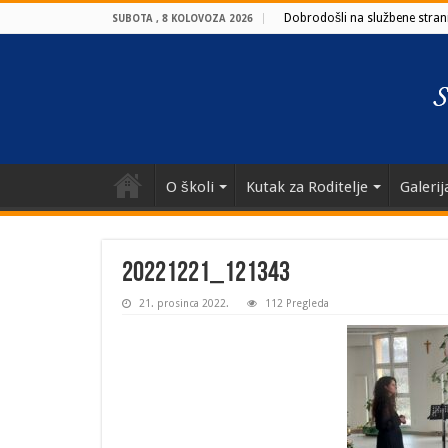
Dobrodošli na službene strani
SUBOTA , 8 KOLOVOZA 2026
O školi
Kutak za Roditelje
Galerij
20221221_121343
21. prosinca 2022.
112 Pregleda