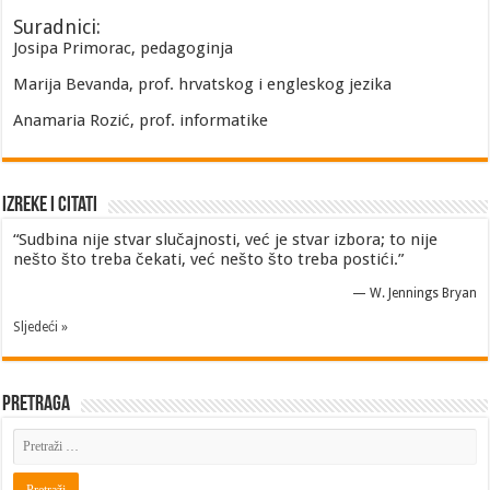
Suradnici:
Josipa Primorac, pedagoginja
Marija Bevanda, prof. hrvatskog i engleskog jezika
Anamaria Rozić, prof. informatike
Izreke i Citati
“Sudbina nije stvar slučajnosti, već je stvar izbora; to nije
nešto što treba čekati, već nešto što treba postići.”
—
W. Jennings Bryan
Sljedeći »
Pretraga