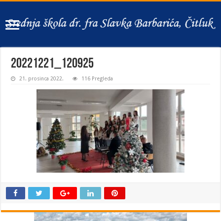
20221221_120925
21. prosinca 2022.
116 Pregleda