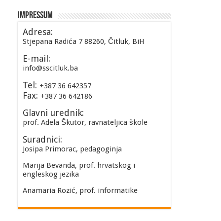
Impressum
Adresa:
Stjepana Radića 7 88260, Čitluk, BiH
E-mail:
info@sscitluk.ba
Tel:
+387 36 642357
Fax:
+387 36 642186
Glavni urednik:
prof. Adela Škutor, ravnateljica škole
Suradnici:
Josipa Primorac, pedagoginja
Marija Bevanda, prof. hrvatskog i
engleskog jezika
Anamaria Rozić, prof. informatike