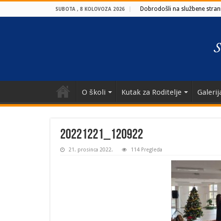
Dobrodošli na službene strani
SUBOTA , 8 KOLOVOZA 2026
O školi
Kutak za Roditelje
Galerij
20221221_120922
21. prosinca 2022.
114 Pregleda