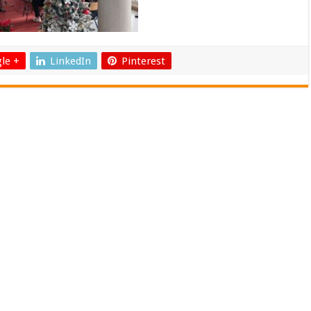
le +
LinkedIn
Pinterest