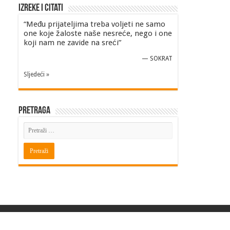
Izreke i Citati
“Među prijateljima treba voljeti ne samo
one koje žaloste naše nesreće, nego i one
koji nam ne zavide na sreći”
—
SOKRAT
Sljedeći »
Pretraga
Powered by
BITINFO