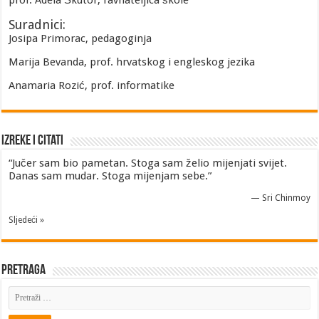
prof. Adela Škutor, ravnateljica škole
Suradnici:
Josipa Primorac, pedagoginja
Marija Bevanda, prof. hrvatskog i engleskog jezika
Anamaria Rozić, prof. informatike
Izreke i Citati
“Jučer sam bio pametan. Stoga sam želio mijenjati svijet.
Danas sam mudar. Stoga mijenjam sebe.”
—
Sri Chinmoy
Sljedeći »
Pretraga