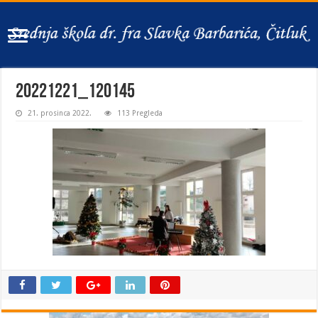
20221221_120145
21. prosinca 2022.
113 Pregleda