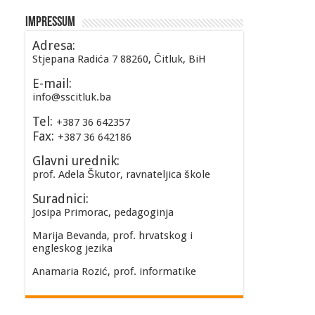
Impressum
Adresa:
Stjepana Radića 7 88260, Čitluk, BiH
E-mail:
info@sscitluk.ba
Tel:
+387 36 642357
Fax:
+387 36 642186
Glavni urednik:
prof. Adela Škutor, ravnateljica škole
Suradnici:
Josipa Primorac, pedagoginja
Marija Bevanda, prof. hrvatskog i
engleskog jezika
Anamaria Rozić, prof. informatike