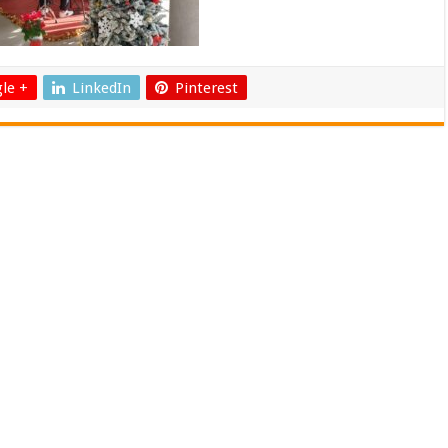
le +
LinkedIn
Pinterest