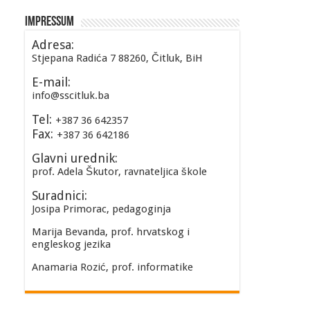
Impressum
Adresa:
Stjepana Radića 7 88260, Čitluk, BiH
E-mail:
info@sscitluk.ba
Tel:
+387 36 642357
Fax:
+387 36 642186
Glavni urednik:
prof. Adela Škutor, ravnateljica škole
Suradnici:
Josipa Primorac, pedagoginja
Marija Bevanda, prof. hrvatskog i
engleskog jezika
Anamaria Rozić, prof. informatike