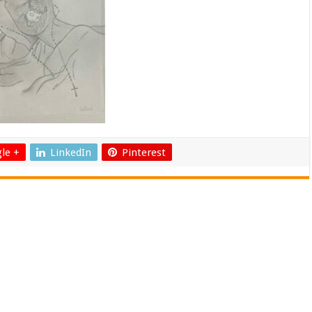
le +
LinkedIn
Pinterest