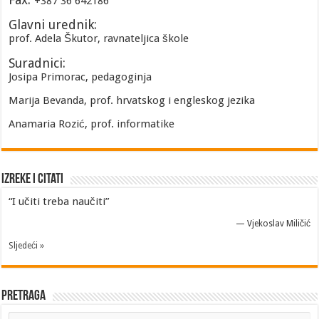
+387 36 642186
Glavni urednik:
prof. Adela Škutor, ravnateljica škole
Suradnici:
Josipa Primorac, pedagoginja
Marija Bevanda, prof. hrvatskog i engleskog jezika
Anamaria Rozić, prof. informatike
Izreke i Citati
“I učiti treba naučiti”
—
Vjekoslav Miličić
Sljedeći »
Pretraga