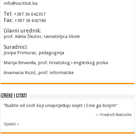
info@sscitluk.ba
Tel:
+387 36 642357
Fax:
+387 36 642186
Glavni urednik:
prof. Adela Škutor, ravnateljica škole
Suradnici:
Josipa Primorac, pedagoginja
Marija Bevanda, prof. hrvatskog i engleskog jezika
Anamaria Rozić, prof. informatike
Izreke i Citati
“Budite od onih koji unaprijeđuju svijet i čine ga boljim”
—
Friedrich Nietzsche
Sljedeći »