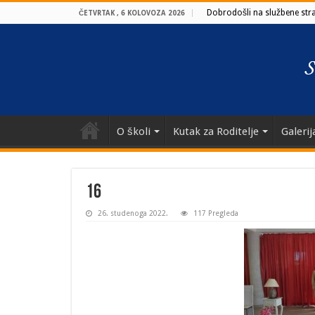
Dobrodošli na službene stran
ČETVRTAK , 6 KOLOVOZA 2026
O školi
Kutak za Roditelje
Galerij
16
26. studenoga 2022.
117 Pregleda