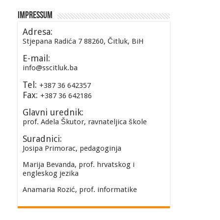
Impressum
Adresa:
Stjepana Radića 7 88260, Čitluk, BiH
E-mail:
info@sscitluk.ba
Tel:
+387 36 642357
Fax:
+387 36 642186
Glavni urednik:
prof. Adela Škutor, ravnateljica škole
Suradnici:
Josipa Primorac, pedagoginja
Marija Bevanda, prof. hrvatskog i
engleskog jezika
Anamaria Rozić, prof. informatike