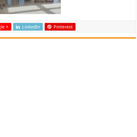
le +
LinkedIn
Pinterest