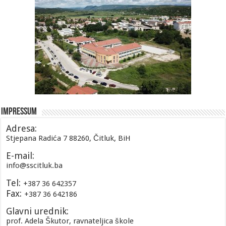
Impressum
Adresa:
Stjepana Radića 7 88260, Čitluk, BiH
E-mail:
info@sscitluk.ba
Tel:
+387 36 642357
Fax:
+387 36 642186
Glavni urednik:
prof. Adela Škutor, ravnateljica škole