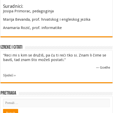
Suradnici:
Josipa Primorac, pedagoginja
Marija Bevanda, prof. hrvatskog i engleskog jezika
Anamaria Rozić, prof. informatike
Izreke i Citati
“Reci mi s kim se družiš, pa ću ti reći tko si. Znam li čime se
baviš, tad znam što možeš postati.”
—
Goethe
Sljedeći »
Pretraga