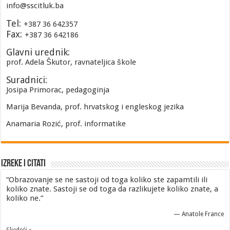
info@sscitluk.ba
Tel:
+387 36 642357
Fax:
+387 36 642186
Glavni urednik:
prof. Adela Škutor, ravnateljica škole
Suradnici:
Josipa Primorac, pedagoginja
Marija Bevanda, prof. hrvatskog i engleskog jezika
Anamaria Rozić, prof. informatike
Izreke i Citati
“Obrazovanje se ne sastoji od toga koliko ste zapamtili ili
koliko znate. Sastoji se od toga da razlikujete koliko znate, a
koliko ne.”
—
Anatole France