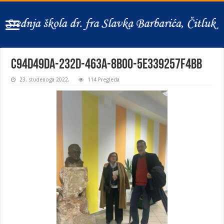
c94d49da-232d-463a-8b00-5e339257f4bb
23. studenoga 2022.
114 Pregleda