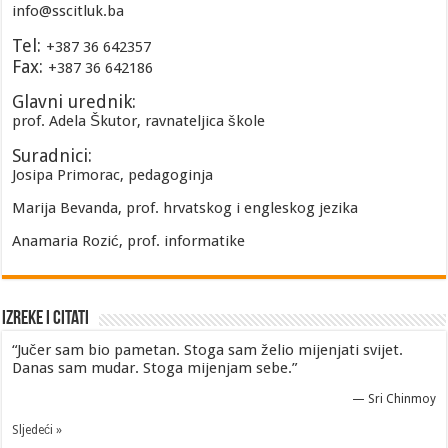
info@sscitluk.ba
Tel:
+387 36 642357
Fax:
+387 36 642186
Glavni urednik:
prof. Adela Škutor, ravnateljica škole
Suradnici:
Josipa Primorac, pedagoginja
Marija Bevanda, prof. hrvatskog i engleskog jezika
Anamaria Rozić, prof. informatike
Izreke i Citati
“Jučer sam bio pametan. Stoga sam želio mijenjati svijet.
Danas sam mudar. Stoga mijenjam sebe.”
—
Sri Chinmoy
Sljedeći »