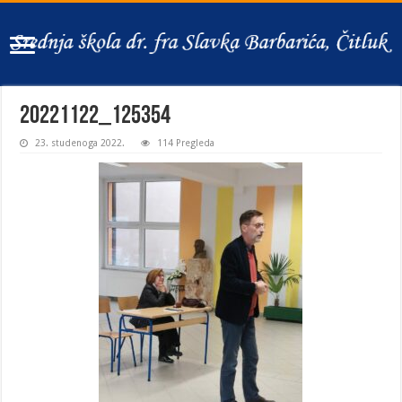
20221122_125354
23. studenoga 2022.
114 Pregleda