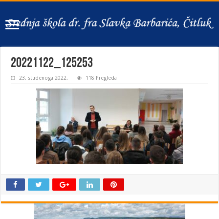
20221122_125253
23. studenoga 2022.
118 Pregleda