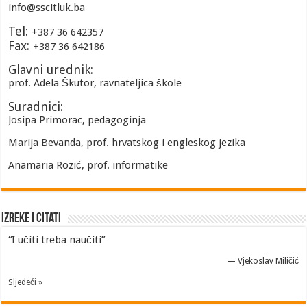
info@sscitluk.ba
Tel:
+387 36 642357
Fax:
+387 36 642186
Glavni urednik:
prof. Adela Škutor, ravnateljica škole
Suradnici:
Josipa Primorac, pedagoginja
Marija Bevanda, prof. hrvatskog i engleskog jezika
Anamaria Rozić, prof. informatike
Izreke i Citati
“I učiti treba naučiti”
—
Vjekoslav Miličić
Sljedeći »