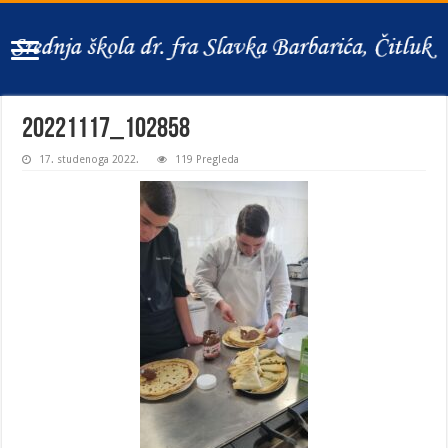
20221117_102858
17. studenoga 2022.
119 Pregleda