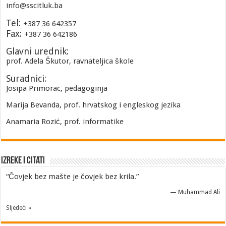
info@sscitluk.ba
Tel:
+387 36 642357
Fax:
+387 36 642186
Glavni urednik:
prof. Adela Škutor, ravnateljica škole
Suradnici:
Josipa Primorac, pedagoginja
Marija Bevanda, prof. hrvatskog i engleskog jezika
Anamaria Rozić, prof. informatike
Izreke i Citati
“Čovjek bez mašte je čovjek bez krila.”
—
Muhammad Ali
Sljedeći »