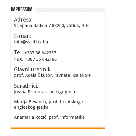
Impressum
Adresa:
Stjepana Radića 7 88260, Čitluk, BiH
E-mail:
info@sscitluk.ba
Tel:
+387 36 642357
Fax:
+387 36 642186
Glavni urednik:
prof. Adela Škutor, ravnateljica škole
Suradnici:
Josipa Primorac, pedagoginja
Marija Bevanda, prof. hrvatskog i
engleskog jezika
Anamaria Rozić, prof. informatike