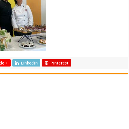
le +
LinkedIn
Pinterest