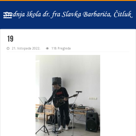
19
21. listopada 2022.
118 Pregleda