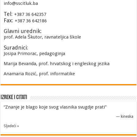
info@sscitluk.ba
Tel:
+387 36 642357
Fax:
+387 36 642186
Glavni urednik:
prof. Adela Škutor, ravnateljica škole
Suradnici:
Josipa Primorac, pedagoginja
Marija Bevanda, prof. hrvatskog i engleskog jezika
Anamaria Rozić, prof. informatike
Izreke i Citati
“Znanje je blago koje svog vlasnika svugdje prati”
—
kineska
Sljedeći »