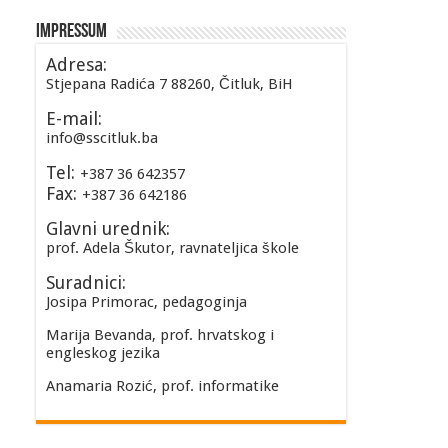
Impressum
Adresa:
Stjepana Radića 7 88260, Čitluk, BiH
E-mail:
info@sscitluk.ba
Tel:
+387 36 642357
Fax:
+387 36 642186
Glavni urednik:
prof. Adela Škutor, ravnateljica škole
Suradnici:
Josipa Primorac, pedagoginja
Marija Bevanda, prof. hrvatskog i
engleskog jezika
Anamaria Rozić, prof. informatike