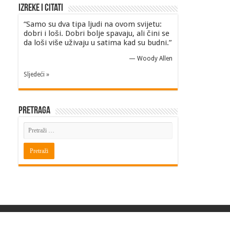
Izreke i Citati
“Samo su dva tipa ljudi na ovom svijetu:
dobri i loši. Dobri bolje spavaju, ali čini se
da loši više uživaju u satima kad su budni.”
—
Woody Allen
Sljedeći »
Pretraga
Powered by
BITINFO