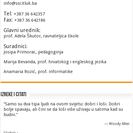
info@sscitluk.ba
Tel:
+387 36 642357
Fax:
+387 36 642186
Glavni urednik:
prof. Adela Škutor, ravnateljica škole
Suradnici:
Josipa Primorac, pedagoginja
Marija Bevanda, prof. hrvatskog i engleskog jezika
Anamaria Rozić, prof. informatike
Izreke i Citati
“Samo su dva tipa ljudi na ovom svijetu: dobri i loši. Dobri
bolje spavaju, ali čini se da loši više uživaju u satima kad su
budni.”
—
Woody Allen