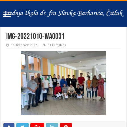
IMG-20221010-WA0031
11. listopada 2022.
113 Pregleda