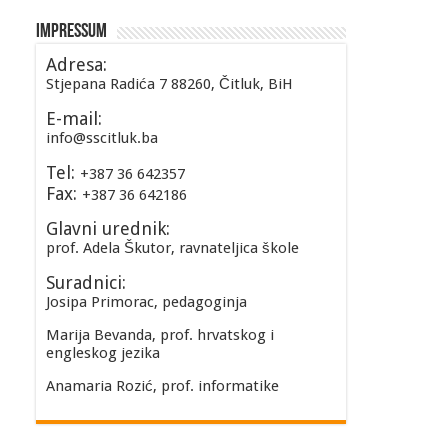
Impressum
Adresa:
Stjepana Radića 7 88260, Čitluk, BiH
E-mail:
info@sscitluk.ba
Tel:
+387 36 642357
Fax:
+387 36 642186
Glavni urednik:
prof. Adela Škutor, ravnateljica škole
Suradnici:
Josipa Primorac, pedagoginja
Marija Bevanda, prof. hrvatskog i
engleskog jezika
Anamaria Rozić, prof. informatike