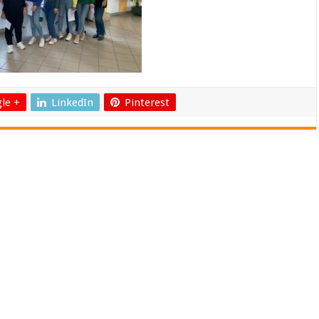
le +
LinkedIn
Pinterest