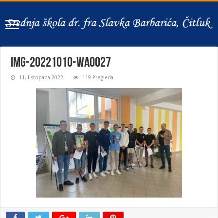
IMG-20221010-WA0027
11. listopada 2022.
119 Pregleda