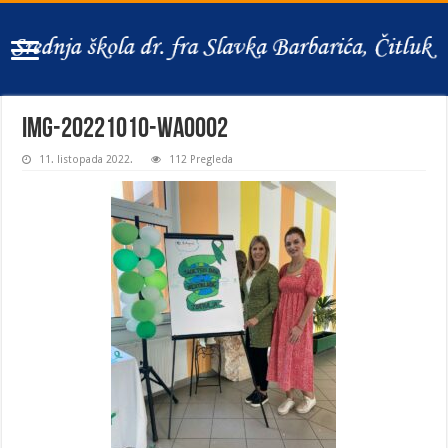
IMG-20221010-WA0002
11. listopada 2022.
112 Pregleda