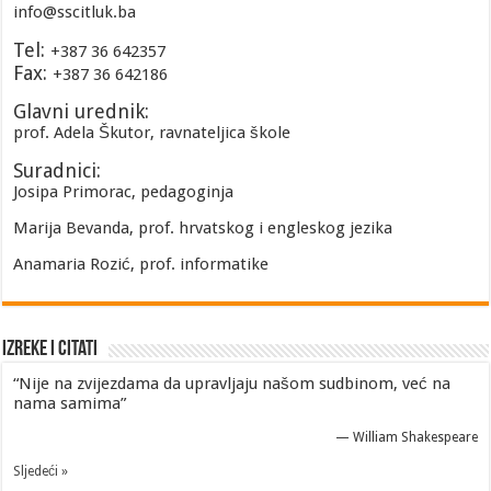
info@sscitluk.ba
Tel:
+387 36 642357
Fax:
+387 36 642186
Glavni urednik:
prof. Adela Škutor, ravnateljica škole
Suradnici:
Josipa Primorac, pedagoginja
Marija Bevanda, prof. hrvatskog i engleskog jezika
Anamaria Rozić, prof. informatike
Izreke i Citati
“Nije na zvijezdama da upravljaju našom sudbinom, već na
nama samima”
—
William Shakespeare
Sljedeći »