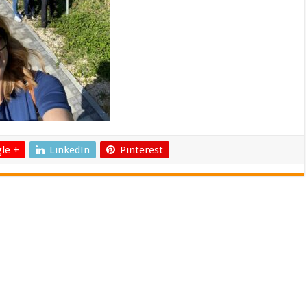
le +
LinkedIn
Pinterest