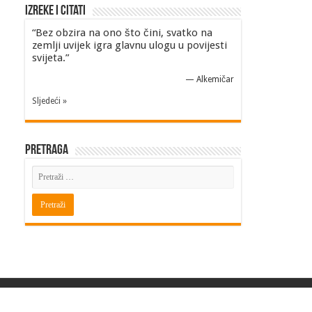
Izreke i Citati
“Bez obzira na ono što čini, svatko na
zemlji uvijek igra glavnu ulogu u povijesti
svijeta.”
—
Alkemičar
Sljedeći »
Pretraga
Powered by
BITINFO