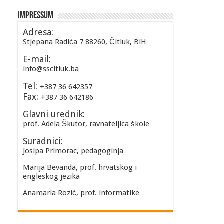
Impressum
Adresa:
Stjepana Radića 7 88260, Čitluk, BiH
E-mail:
info@sscitluk.ba
Tel:
+387 36 642357
Fax:
+387 36 642186
Glavni urednik:
prof. Adela Škutor, ravnateljica škole
Suradnici:
Josipa Primorac, pedagoginja
Marija Bevanda, prof. hrvatskog i
engleskog jezika
Anamaria Rozić, prof. informatike