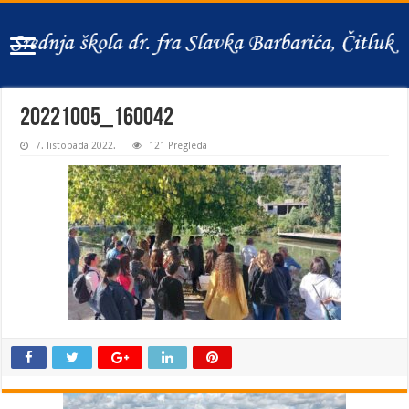
20221005_160042
7. listopada 2022.
121 Pregleda