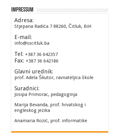
Impressum
Adresa:
Stjepana Radića 7 88260, Čitluk, BiH
E-mail:
info@sscitluk.ba
Tel:
+387 36 642357
Fax:
+387 36 642186
Glavni urednik:
prof. Adela Škutor, ravnateljica škole
Suradnici:
Josipa Primorac, pedagoginja
Marija Bevanda, prof. hrvatskog i
engleskog jezika
Anamaria Rozić, prof. informatike