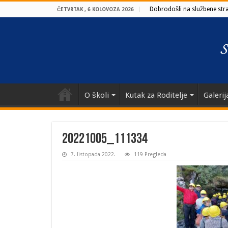
Dobrodošli na službene stran
ČETVRTAK , 6 KOLOVOZA 2026
O školi
Kutak za Roditelje
Galerij
20221005_111334
7. listopada 2022.
119 Pregleda