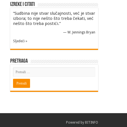
Izreke i Citati
“Sudbina nije stvar slučajnosti, već je stvar
izbora; to nije nešto što treba čekati, već
nešto što treba postići.”
—
W. Jennings Bryan
Sljedeći »
Pretraga
Powered by
BITINFO