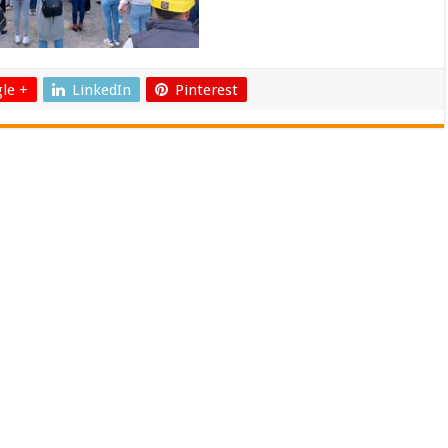
le +
LinkedIn
Pinterest