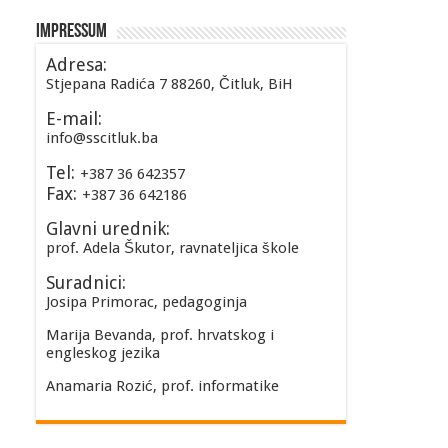
Impressum
Adresa:
Stjepana Radića 7 88260, Čitluk, BiH
E-mail:
info@sscitluk.ba
Tel:
+387 36 642357
Fax:
+387 36 642186
Glavni urednik:
prof. Adela Škutor, ravnateljica škole
Suradnici:
Josipa Primorac, pedagoginja
Marija Bevanda, prof. hrvatskog i
engleskog jezika
Anamaria Rozić, prof. informatike