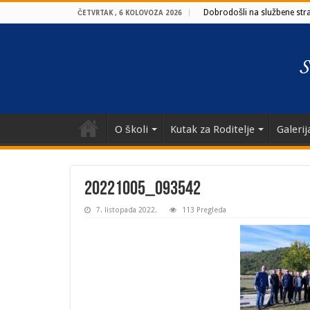
Dobrodošli na službene stran
ČETVRTAK , 6 KOLOVOZA 2026
O školi
Kutak za Roditelje
Galerij
20221005_093542
7. listopada 2022.
113 Pregleda