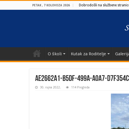
Dobrodošli na službene stranice
PETAK , 7 KOLOVOZA 2026
O školi
Kutak za Roditelje
Galerij
ae2662a1-b5df-499a-a0a7-d7f354
30. rujna 2022.
114 Pregleda