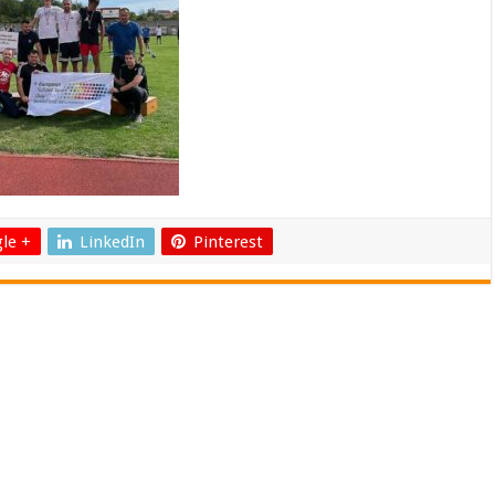
le +
LinkedIn
Pinterest