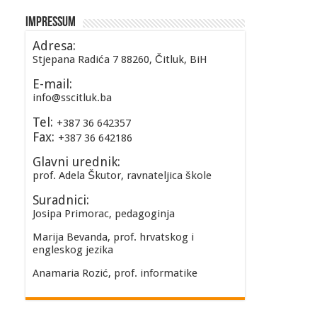
Impressum
Adresa:
Stjepana Radića 7 88260, Čitluk, BiH
E-mail:
info@sscitluk.ba
Tel:
+387 36 642357
Fax:
+387 36 642186
Glavni urednik:
prof. Adela Škutor, ravnateljica škole
Suradnici:
Josipa Primorac, pedagoginja
Marija Bevanda, prof. hrvatskog i
engleskog jezika
Anamaria Rozić, prof. informatike