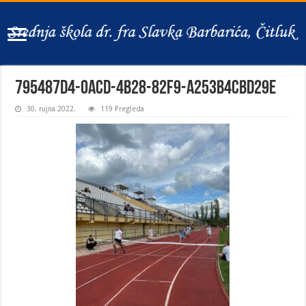
795487d4-0acd-4b28-82f9-a253b4cbd29e
30. rujna 2022.
119 Pregleda