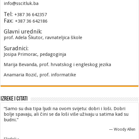
info@sscitluk.ba
Tel:
+387 36 642357
Fax:
+387 36 642186
Glavni urednik:
prof. Adela Škutor, ravnateljica škole
Suradnici:
Josipa Primorac, pedagoginja
Marija Bevanda, prof. hrvatskog i engleskog jezika
Anamaria Rozić, prof. informatike
Izreke i Citati
“Samo su dva tipa ljudi na ovom svijetu: dobri i loši. Dobri
bolje spavaju, ali čini se da loši više uživaju u satima kad su
budni.”
—
Woody Allen