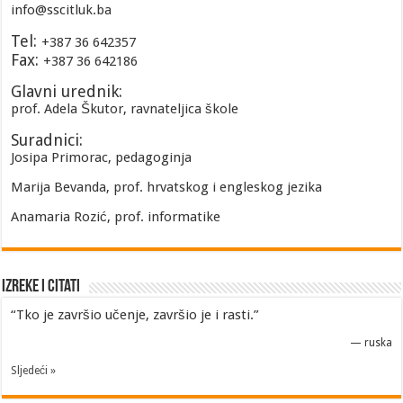
info@sscitluk.ba
Tel:
+387 36 642357
Fax:
+387 36 642186
Glavni urednik:
prof. Adela Škutor, ravnateljica škole
Suradnici:
Josipa Primorac, pedagoginja
Marija Bevanda, prof. hrvatskog i engleskog jezika
Anamaria Rozić, prof. informatike
Izreke i Citati
“Tko je završio učenje, završio je i rasti.”
—
ruska
Sljedeći »