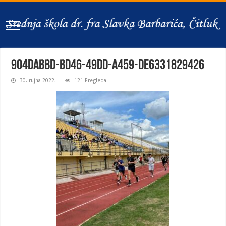
904dabbd-bd46-49dd-a459-de6331829426
30. rujna 2022.
121 Pregleda