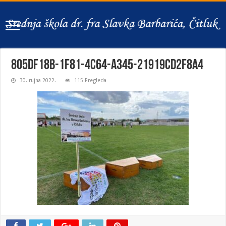
805df18b-1f81-4c64-a345-21919cd2f8a4
30. rujna 2022.
115 Pregleda