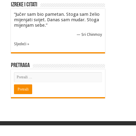
Izreke i Citati
“Jučer sam bio pametan. Stoga sam želio
mijenjati svijet. Danas sam mudar. Stoga
mijenjam sebe.”
—
Sri Chinmoy
Sljedeći »
Pretraga
Powered by
BITINFO