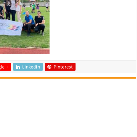
le +
LinkedIn
Pinterest