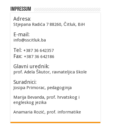
Impressum
Adresa:
Stjepana Radića 7 88260, Čitluk, BiH
E-mail:
info@sscitluk.ba
Tel:
+387 36 642357
Fax:
+387 36 642186
Glavni urednik:
prof. Adela Škutor, ravnateljica škole
Suradnici:
Josipa Primorac, pedagoginja
Marija Bevanda, prof. hrvatskog i
engleskog jezika
Anamaria Rozić, prof. informatike