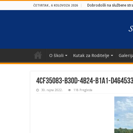
Dobrodošli na službene stran
ČETVRTAK , 6 KOLOVOZA 2026
O školi
Kutak za Roditelje
Galerij
4cf35083-b30d-4b24-b1a1-d46453
30. rujna 2022.
118 Pregleda