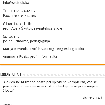
info@sscitluk.ba
Tel:
+387 36 642357
Fax:
+387 36 642186
Glavni urednik:
prof. Adela Škutor, ravnateljica škole
Suradnici:
Josipa Primorac, pedagoginja
Marija Bevanda, prof. hrvatskog i engleskog jezika
Anamaria Rozić, prof. informatike
Izreke i Citati
“Čovjek ne bi trebao nastojati riješiti se kompleksa, već se
pomiriti s njima: oni su ono što određuje naše ponašanje u
životu”
—
Sigmund Freud