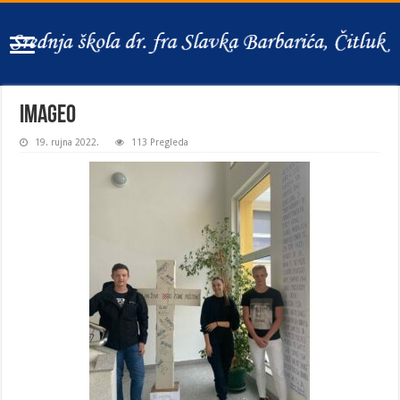
image0
19. rujna 2022.
113 Pregleda