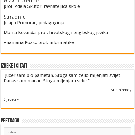
Glavni urednik:
prof. Adela Škutor, ravnateljica škole
Suradnici:
Josipa Primorac, pedagoginja
Marija Bevanda, prof. hrvatskog i engleskog jezika
Anamaria Rozić, prof. informatike
Izreke i Citati
“Jučer sam bio pametan. Stoga sam želio mijenjati svijet.
Danas sam mudar. Stoga mijenjam sebe.”
—
Sri Chinmoy
Sljedeći »
Pretraga