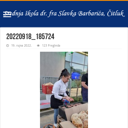
20220918_185724
19. rujna 2022.
123 Pregleda