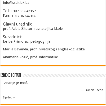
info@sscitluk.ba
Tel:
+387 36 642357
Fax:
+387 36 642186
Glavni urednik:
prof. Adela Škutor, ravnateljica škole
Suradnici:
Josipa Primorac, pedagoginja
Marija Bevanda, prof. hrvatskog i engleskog jezika
Anamaria Rozić, prof. informatike
Izreke i Citati
“Znanje je moć.”
—
Francis Bacon
Sljedeći »