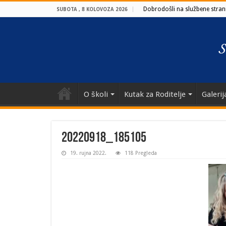
Dobrodošli na službene strani
SUBOTA , 8 KOLOVOZA 2026
O školi
Kutak za Roditelje
Galerij
20220918_185105
19. rujna 2022.
118 Pregleda