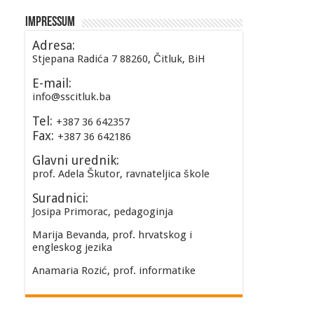
Impressum
Adresa:
Stjepana Radića 7 88260, Čitluk, BiH
E-mail:
info@sscitluk.ba
Tel:
+387 36 642357
Fax:
+387 36 642186
Glavni urednik:
prof. Adela Škutor, ravnateljica škole
Suradnici:
Josipa Primorac, pedagoginja
Marija Bevanda, prof. hrvatskog i
engleskog jezika
Anamaria Rozić, prof. informatike