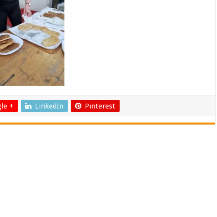
le +
LinkedIn
Pinterest