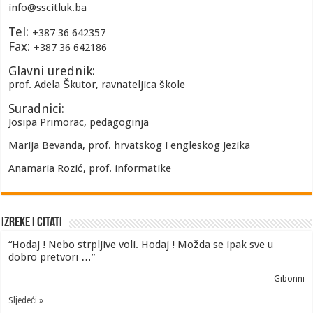
info@sscitluk.ba
Tel:
+387 36 642357
Fax:
+387 36 642186
Glavni urednik:
prof. Adela Škutor, ravnateljica škole
Suradnici:
Josipa Primorac, pedagoginja
Marija Bevanda, prof. hrvatskog i engleskog jezika
Anamaria Rozić, prof. informatike
Izreke i Citati
“Hodaj ! Nebo strpljive voli. Hodaj ! Možda se ipak sve u
dobro pretvori …”
—
Gibonni
Sljedeći »