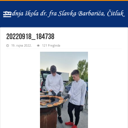
20220918_184738
19. rujna 2022.
121 Pregleda